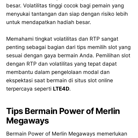
besar. Volatilitas tinggi cocok bagi pemain yang
menyukai tantangan dan siap dengan risiko lebih
untuk mendapatkan hadiah besar.
Memahami tingkat volatilitas dan RTP sangat
penting sebagai bagian dari tips memilih slot yang
sesuai dengan gaya bermain Anda. Pemilihan slot
dengan RTP dan volatilitas yang tepat dapat
membantu dalam pengelolaan modal dan
ekspektasi saat bermain di situs slot online
terpercaya seperti
LTE4D
.
Tips Bermain Power of Merlin
Megaways
Bermain Power of Merlin Megaways memerlukan