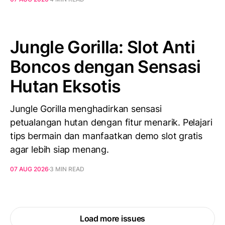
Jungle Gorilla: Slot Anti
Boncos dengan Sensasi
Hutan Eksotis
Jungle Gorilla menghadirkan sensasi
petualangan hutan dengan fitur menarik. Pelajari
tips bermain dan manfaatkan demo slot gratis
agar lebih siap menang.
07 AUG 2026
3 MIN READ
Load more issues