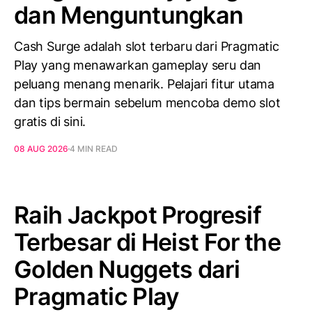
dan Menguntungkan
Cash Surge adalah slot terbaru dari Pragmatic
Play yang menawarkan gameplay seru dan
peluang menang menarik. Pelajari fitur utama
dan tips bermain sebelum mencoba demo slot
gratis di sini.
08 AUG 2026
4 MIN READ
Raih Jackpot Progresif
Terbesar di Heist For the
Golden Nuggets dari
Pragmatic Play