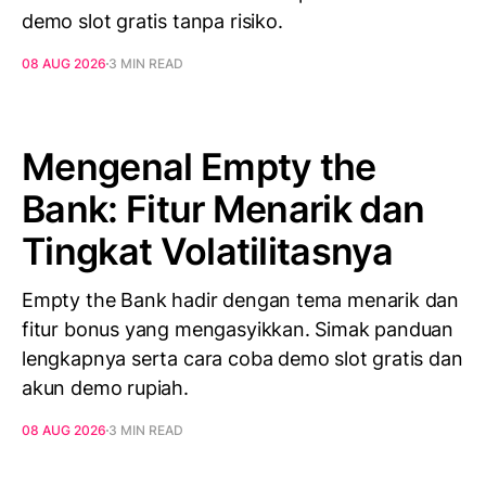
demo slot gratis tanpa risiko.
08 AUG 2026
3 MIN READ
Mengenal Empty the
Bank: Fitur Menarik dan
Tingkat Volatilitasnya
Empty the Bank hadir dengan tema menarik dan
fitur bonus yang mengasyikkan. Simak panduan
lengkapnya serta cara coba demo slot gratis dan
akun demo rupiah.
08 AUG 2026
3 MIN READ