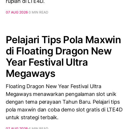
rupiah di LTE4D.
07 AUG 2026
3 MIN READ
Pelajari Tips Pola Maxwin
di Floating Dragon New
Year Festival Ultra
Megaways
Floating Dragon New Year Festival Ultra
Megaways menawarkan pengalaman slot unik
dengan tema perayaan Tahun Baru. Pelajari tips
pola maxwin dan coba demo slot gratis di LTE4D
untuk strategi terbaik.
07 AUG 2026
4 MIN READ