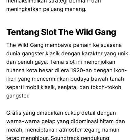
memaksimalkan strategi bermain dan
meningkatkan peluang menang.
Tentang Slot The Wild Gang
The Wild Gang membawa pemain ke suasana
dunia gangster klasik dengan karakter yang unik
dan penuh gaya. Tema slot ini menonjolkan
nuansa kota besar di era 1920-an dengan ikon-
ikon yang mencerminkan budaya bawah tanah
seperti mobil klasik, senjata, dan tokoh-tokoh
gangster.
Grafis yang dihadirkan cukup detail dengan
warna-warna gelap yang didominasi hitam dan
merah, menciptakan atmosfer tegang namun
tetap menghibur. Soundtrack pendukung