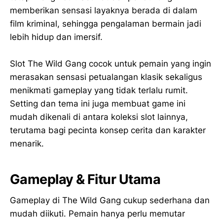
memberikan sensasi layaknya berada di dalam
film kriminal, sehingga pengalaman bermain jadi
lebih hidup dan imersif.
Slot The Wild Gang cocok untuk pemain yang ingin
merasakan sensasi petualangan klasik sekaligus
menikmati gameplay yang tidak terlalu rumit.
Setting dan tema ini juga membuat game ini
mudah dikenali di antara koleksi slot lainnya,
terutama bagi pecinta konsep cerita dan karakter
menarik.
Gameplay & Fitur Utama
Gameplay di The Wild Gang cukup sederhana dan
mudah diikuti. Pemain hanya perlu memutar