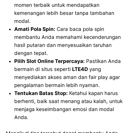
momen terbaik untuk mendapatkan
kemenangan lebih besar tanpa tambahan
modal.
Amati Pola Spin:
Cara baca pola spin
membantu Anda memahami kecenderungan
hasil putaran dan menyesuaikan taruhan
dengan tepat.
Pilih Slot Online Terpercaya:
Pastikan Anda
bermain di situs seperti
LTE4D
yang
menyediakan akses aman dan fair play agar
pengalaman bermain lebih nyaman.
Tentukan Batas Stop:
Ketahui kapan harus
berhenti, baik saat menang atau kalah, untuk
menjaga keseimbangan emosi dan modal
Anda.