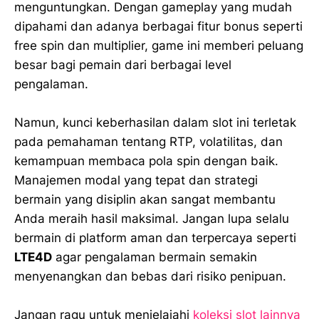
menguntungkan. Dengan gameplay yang mudah
dipahami dan adanya berbagai fitur bonus seperti
free spin dan multiplier, game ini memberi peluang
besar bagi pemain dari berbagai level
pengalaman.
Namun, kunci keberhasilan dalam slot ini terletak
pada pemahaman tentang RTP, volatilitas, dan
kemampuan membaca pola spin dengan baik.
Manajemen modal yang tepat dan strategi
bermain yang disiplin akan sangat membantu
Anda meraih hasil maksimal. Jangan lupa selalu
bermain di platform aman dan terpercaya seperti
LTE4D
agar pengalaman bermain semakin
menyenangkan dan bebas dari risiko penipuan.
Jangan ragu untuk menjelajahi
koleksi slot lainnya