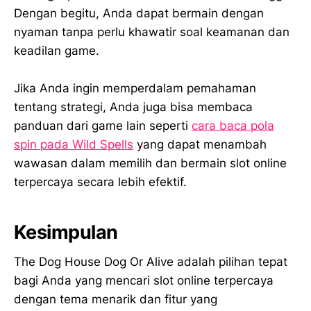
Dengan begitu, Anda dapat bermain dengan
nyaman tanpa perlu khawatir soal keamanan dan
keadilan game.
Jika Anda ingin memperdalam pemahaman
tentang strategi, Anda juga bisa membaca
panduan dari game lain seperti
cara baca pola
spin pada Wild Spells
yang dapat menambah
wawasan dalam memilih dan bermain slot online
terpercaya secara lebih efektif.
Kesimpulan
The Dog House Dog Or Alive adalah pilihan tepat
bagi Anda yang mencari slot online terpercaya
dengan tema menarik dan fitur yang