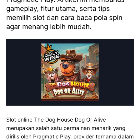
gameplay, fitur utama, serta tips
memilih slot dan cara baca pola spin
agar menang lebih mudah.
Slot online The Dog House Dog Or Alive
merupakan salah satu permainan menarik yang
dirilis oleh Pragmatic Play, provider ternama dalam