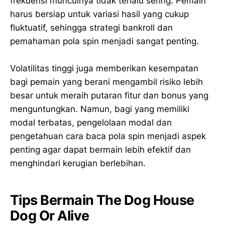
frekuensi munculnya tidak terlalu sering. Pemain
harus bersiap untuk variasi hasil yang cukup
fluktuatif, sehingga strategi bankroll dan
pemahaman pola spin menjadi sangat penting.
Volatilitas tinggi juga memberikan kesempatan
bagi pemain yang berani mengambil risiko lebih
besar untuk meraih putaran fitur dan bonus yang
menguntungkan. Namun, bagi yang memiliki
modal terbatas, pengelolaan modal dan
pengetahuan cara baca pola spin menjadi aspek
penting agar dapat bermain lebih efektif dan
menghindari kerugian berlebihan.
Tips Bermain The Dog House
Dog Or Alive