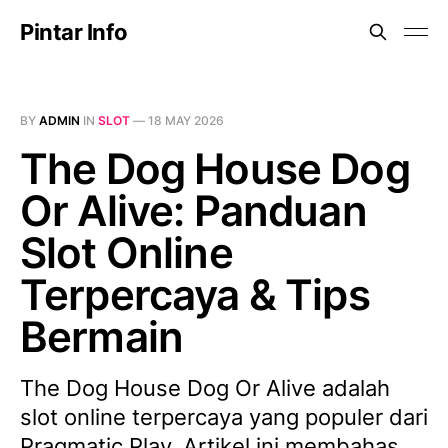
Pintar Info
BY
ADMIN
IN
SLOT
—
18 MAY 2026
The Dog House Dog
Or Alive: Panduan
Slot Online
Terpercaya & Tips
Bermain
The Dog House Dog Or Alive adalah
slot online terpercaya yang populer dari
Pragmatic Play. Artikel ini membahas