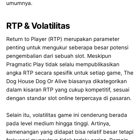
umumnya.
RTP & Volatilitas
Return to Player (RTP) merupakan parameter
penting untuk mengukur seberapa besar potensi
pengembalian dari sebuah slot. Meskipun
Pragmatic Play tidak selalu mempublikasikan
angka RTP secara spesifik untuk setiap game, The
Dog House Dog Or Alive biasanya dikategorikan
dalam kisaran RTP yang cukup kompetitif, sesuai
dengan standar slot online terpercaya di pasaran.
Selain itu, volatilitas game ini cenderung berada
pada level medium hingga tinggi. Artinya,
kemenangan yang didapat bisa relatif besar tetapi