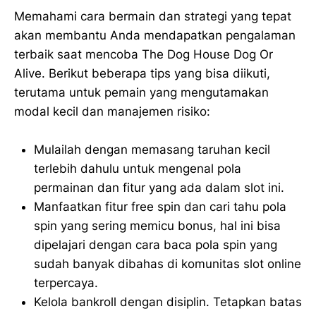
Memahami cara bermain dan strategi yang tepat
akan membantu Anda mendapatkan pengalaman
terbaik saat mencoba The Dog House Dog Or
Alive. Berikut beberapa tips yang bisa diikuti,
terutama untuk pemain yang mengutamakan
modal kecil dan manajemen risiko:
Mulailah dengan memasang taruhan kecil
terlebih dahulu untuk mengenal pola
permainan dan fitur yang ada dalam slot ini.
Manfaatkan fitur free spin dan cari tahu pola
spin yang sering memicu bonus, hal ini bisa
dipelajari dengan cara baca pola spin yang
sudah banyak dibahas di komunitas slot online
terpercaya.
Kelola bankroll dengan disiplin. Tetapkan batas