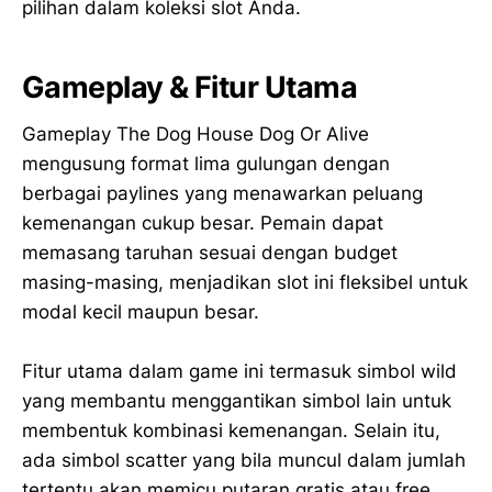
pilihan dalam koleksi slot Anda.
Gameplay & Fitur Utama
Gameplay The Dog House Dog Or Alive
mengusung format lima gulungan dengan
berbagai paylines yang menawarkan peluang
kemenangan cukup besar. Pemain dapat
memasang taruhan sesuai dengan budget
masing-masing, menjadikan slot ini fleksibel untuk
modal kecil maupun besar.
Fitur utama dalam game ini termasuk simbol wild
yang membantu menggantikan simbol lain untuk
membentuk kombinasi kemenangan. Selain itu,
ada simbol scatter yang bila muncul dalam jumlah
tertentu akan memicu putaran gratis atau free