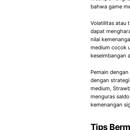
bahwa game men
Volatilitas ata
dapat menghara
nilai kemenangan
medium cocok u
keseimbangan an
Pemain dengan 
dengan strategi 
medium, Strawb
menguras saldo
kemenangan sig
Tips Berm