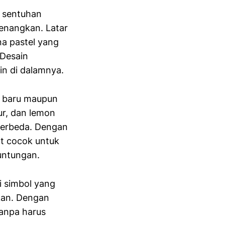
 sentuhan
enangkan. Latar
a pastel yang
 Desain
n di dalamnya.
n baru maupun
ur, dan lemon
 berbeda. Dengan
t cocok untuk
untungan.
si simbol yang
kan. Dengan
tanpa harus