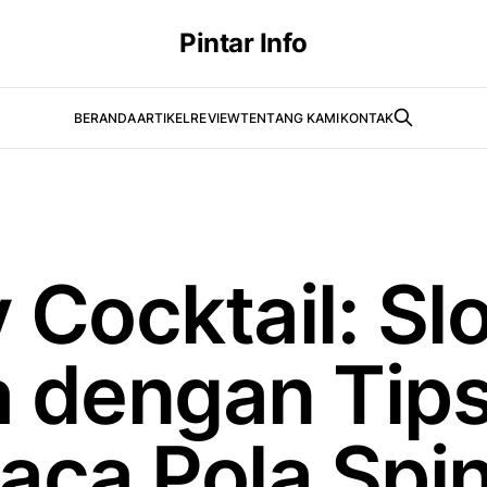
Pintar Info
BERANDA
ARTIKEL
REVIEW
TENTANG KAMI
KONTAK
Cocktail: Slo
 dengan Tips
aca Pola Spi