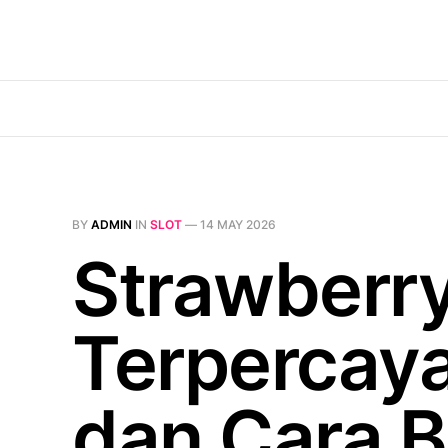
BY
ADMIN
IN
SLOT
—
14 MAY 2026
Strawberry 
Terpercaya
dan Cara B