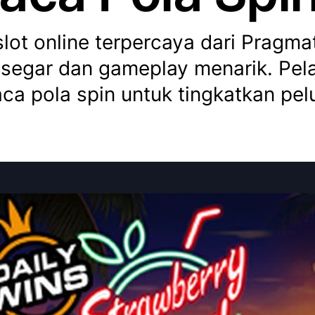
lot online terpercaya dari Pragmat
segar dan gameplay menarik. Pela
aca pola spin untuk tingkatkan pe