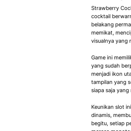
Strawberry Coc
cocktail berwa
belakang perma
memikat, menci
visualnya yang
Game ini memili
yang sudah berp
menjadi ikon ut
tampilan yang 
siapa saja yan
Keunikan slot in
dinamis, membu
begitu, setiap 