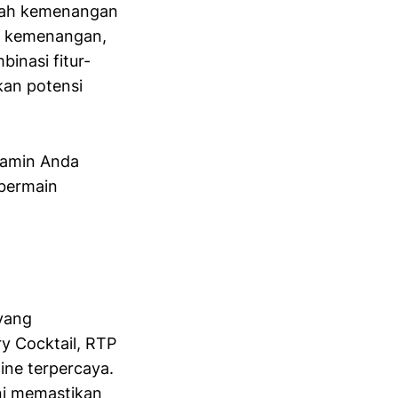
diah kemenangan
at kemenangan,
binasi fitur-
kan potensi
amin Anda
 bermain
 yang
y Cocktail, RTP
ine terpercaya.
ni memastikan