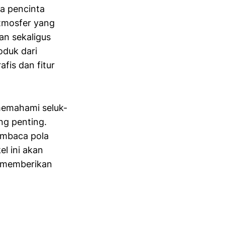
ra pencinta
atmosfer yang
n sekaligus
oduk dari
fis dan fitur
memahami seluk-
ng penting.
membaca pola
l ini akan
a memberikan