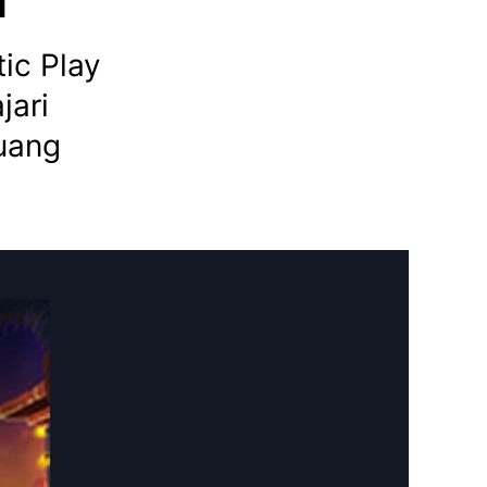
ic Play
jari
luang