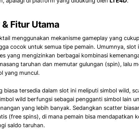
 apalagi di platform yang didukung oleh
LTE4D
.
& Fitur Utama
ktail menggunakan mekanisme gameplay yang cuku
gga cocok untuk semua tipe pemain. Umumnya, slot in
nes yang mengizinkan berbagai kombinasi kemenang
masang taruhan dan memutar gulungan (spin), lalu m
ol yang muncul.
 biasa tersedia dalam slot ini meliputi simbol wild, sca
 Simbol wild berfungsi sebagai pengganti simbol lain
nangan yang lebih banyak. Sedangkan scatter bias
ratis (free spins), di mana pemain bisa mendapatkan
i saldo taruhan.