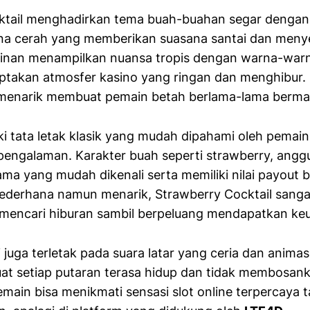
ktail menghadirkan tema buah-buahan segar dengan
rna cerah yang memberikan suasana santai dan meny
inan menampilkan nuansa tropis dengan warna-warn
ptakan atmosfer kasino yang ringan dan menghibur.
 menarik membuat pemain betah berlama-lama bermai
ki tata letak klasik yang mudah dipahami oleh pemai
engalaman. Karakter buah seperti strawberry, angg
ama yang mudah dikenali serta memiliki nilai payout
sederhana namun menarik, Strawberry Cocktail sanga
g mencari hiburan sambil berpeluang mendapatkan ke
i juga terletak pada suara latar yang ceria dan anima
at setiap putaran terasa hidup dan tidak membosan
pemain bisa menikmati sensasi slot online terpercaya 