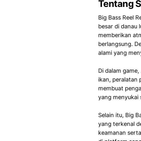
Tentang S
Big Bass Reel R
besar di danau l
memberikan atm
berlangsung. De
alami yang men
Di dalam game,
ikan, peralatan
membuat pengal
yang menyukai 
Selain itu, Big
yang terkenal d
keamanan sert