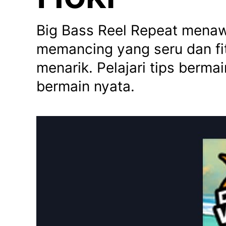
Big Bass Reel Repeat mena
memancing yang seru dan fit
menarik. Pelajari tips berm
bermain nyata.