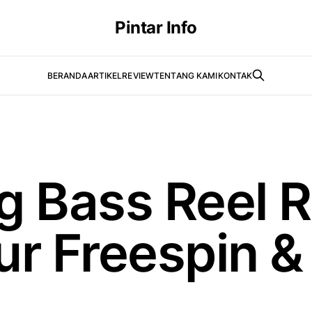
Pintar Info
BERANDA
ARTIKEL
REVIEW
TENTANG KAMI
KONTAK
g Bass Reel 
ur Freespin &