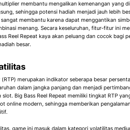
ur multiplier membantu mengalikan kemenangan yang d
gsung, sehingga potensi hadiah menjadi jauh lebih be
a sangat membantu karena dapat menggantikan simbo
nasi menang. Secara keseluruhan, fitur-fitur ini m
ass Reel Repeat kaya akan peluang dan cocok bagi 
hadiah besar.
tilitas
r (RTP) merupakan indikator seberapa besar persent
aruhan dalam jangka panjang dan menjadi pertimban
 slot. Big Bass Reel Repeat memiliki tingkat RTP yan
slot online modern, sehingga memberikan pengalama
tif.
litas, game ini masuk dalam kategori volatilitas medi