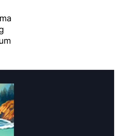
ema
g
lum