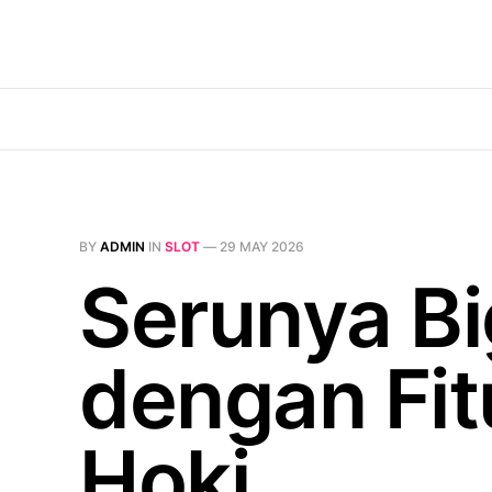
BY
ADMIN
IN
SLOT
—
29 MAY 2026
Serunya Bi
dengan Fit
Hoki