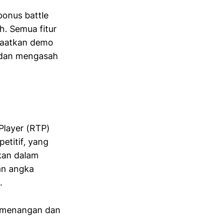
bonus battle
h. Semua fitur
faatkan demo
o dan mengasah
Player (RTP)
etitif, yang
kan dalam
an angka
.
kemenangan dan