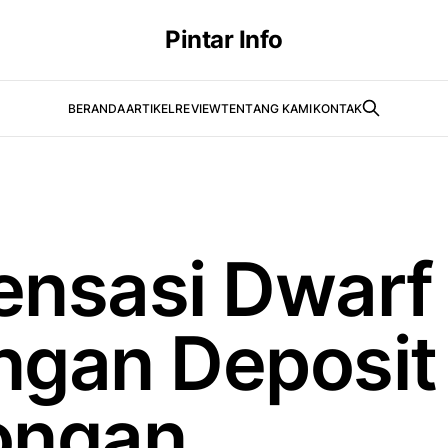
Pintar Info
BERANDA
ARTIKEL
REVIEW
TENTANG KAMI
KONTAK
ensasi Dwarf
ngan Deposit
ongan