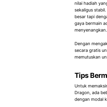
nilai hadiah ya
sekaligus stabi
besar tapi denga
gaya bermain a
menyenangkan.
Dengan mengaks
secara gratis u
memutuskan unt
Tips Berm
Untuk memaksim
Dragon, ada beb
dengan modal ke