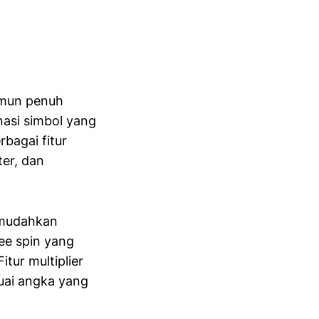
mun penuh
asi simbol yang
bagai fitur
er, dan
memudahkan
ee spin yang
ur multiplier
uai angka yang