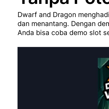
Dwarf and Dragon menghadi
dan menantang. Dengan demo
Anda bisa coba demo slot s