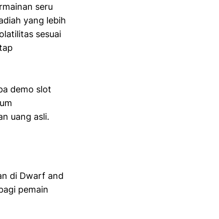
ermainan seru
adiah yang lebih
atilitas sesuai
tap
ba demo slot
lum
n uang asli.
n di Dwarf and
 bagi pemain