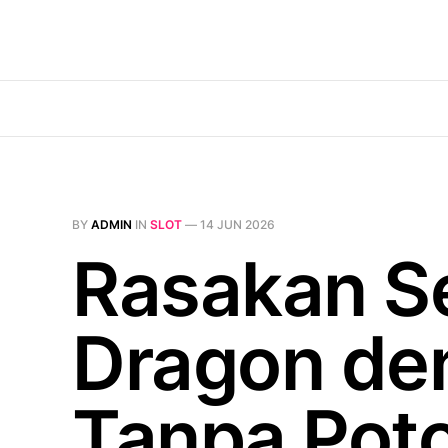
BY
ADMIN
IN
SLOT
—
14 JUN 2026
Rasakan S
Dragon de
Tanpa Pot