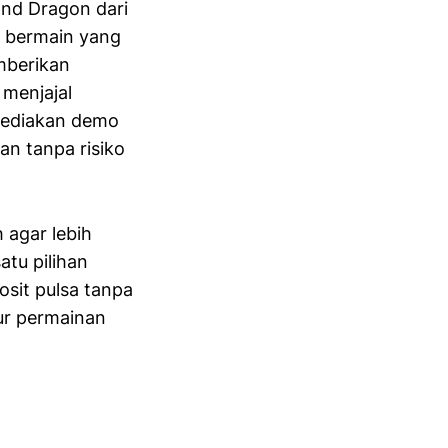
and Dragon dari
n bermain yang
mberikan
 menjajal
yediakan demo
an tanpa risiko
 agar lebih
atu pilihan
osit pulsa tanpa
ur permainan