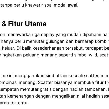
anpa perlu khawatir soal modal awal.
& Fitur Utama
gon menawarkan gameplay yang mudah dipahami na
n hanya perlu memutar gulungan dan berharap kombin
eluar. Di balik kesederhanaan tersebut, terdapat ber
ngkatkan peluang menang seperti simbol wild, scatt
game ini menggantikan simbol lain kecuali scatter, 
mbinasi menang. Scatter biasanya membuka fitur fr
empatan memutar gratis dengan hadiah tambahan. Fit
kan kemenangan dengan mengalikan nilai hadiah ses
aran tertentu.