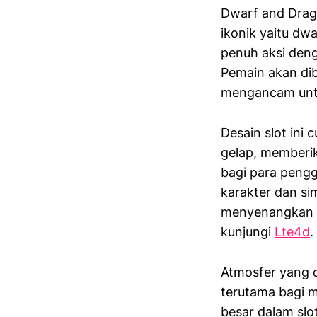
Dwarf and Drag
ikonik yaitu d
penuh aksi den
Pemain akan di
mengancam unt
Desain slot ini
gelap, memberi
bagi para pengge
karakter dan si
menyenangkan u
kunjungi
Lte4d
.
Atmosfer yang 
terutama bagi 
besar dalam slo