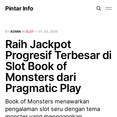
Pintar Info
BY
ADMIN
IN
SLOT
—
01 JUL 2026
Raih Jackpot
Progresif Terbesar di
Slot Book of
Monsters dari
Pragmatic Play
Book of Monsters menawarkan
pengalaman slot seru dengan tema
monster yang menegangkan.