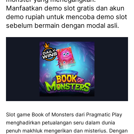
Manfaatkan demo slot gratis dan akun
demo rupiah untuk mencoba demo slot
sebelum bermain dengan modal asli.
Slot game Book of Monsters dari Pragmatic Play
menghadirkan petualangan seru dalam dunia
penuh makhluk mengerikan dan misterius. Dengan