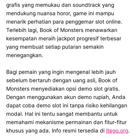
grafis yang memukau dan soundtrack yang
mendukung nuansa horor, game ini mampu
menarik perhatian para penggemar slot online.
Terlebih lagi, Book of Monsters menawarkan
kesempatan meraih jackpot progresif terbesar
yang membuat setiap putaran semakin
menegangkan.
Bagi pemain yang ingin mengenal lebih jauh
sebelum bertaruh dengan uang asli, Book of
Monsters menyediakan opsi demo slot gratis.
Dengan menggunakan akun demo rupiah, Anda
dapat coba demo slot ini tanpa risiko kehilangan
modal. Hal ini tentu sangat membantu untuk
memahami mekanisme permainan dan fitur-fitur
khusus yang ada. Info resmi tersedia di
ltego.org
.