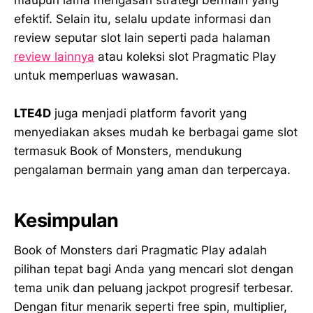
efektif. Selain itu, selalu update informasi dan
review seputar slot lain seperti pada halaman
review lainnya
atau koleksi slot Pragmatic Play
untuk memperluas wawasan.
LTE4D
juga menjadi platform favorit yang
menyediakan akses mudah ke berbagai game slot
termasuk Book of Monsters, mendukung
pengalaman bermain yang aman dan terpercaya.
Kesimpulan
Book of Monsters dari Pragmatic Play adalah
pilihan tepat bagi Anda yang mencari slot dengan
tema unik dan peluang jackpot progresif terbesar.
Dengan fitur menarik seperti free spin, multiplier,