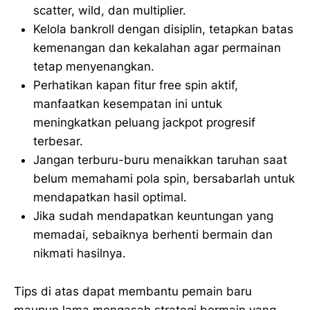
scatter, wild, dan multiplier.
Kelola bankroll dengan disiplin, tetapkan batas
kemenangan dan kekalahan agar permainan
tetap menyenangkan.
Perhatikan kapan fitur free spin aktif,
manfaatkan kesempatan ini untuk
meningkatkan peluang jackpot progresif
terbesar.
Jangan terburu-buru menaikkan taruhan saat
belum memahami pola spin, bersabarlah untuk
mendapatkan hasil optimal.
Jika sudah mendapatkan keuntungan yang
memadai, sebaiknya berhenti bermain dan
nikmati hasilnya.
Tips di atas dapat membantu pemain baru
maupun lama mengasah strategi bermain yang