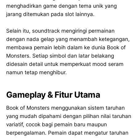
menghadirkan game dengan tema unik yang
jarang ditemukan pada slot lainnya.
Selain itu, soundtrack mengiringi permainan
dengan nada gelap yang menambah ketegangan,
membawa pemain lebih dalam ke dunia Book of
Monsters. Setiap simbol dan latar belakang
didesain detail untuk memperkuat mood seram
namun tetap menghibur.
Gameplay & Fitur Utama
Book of Monsters menggunakan sistem taruhan
yang mudah dipahami dengan pilihan nilai taruhan
variatif, cocok bagi pemain baru maupun
berpengalaman. Pemain dapat mengatur taruhan