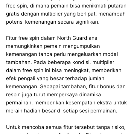
free spin, di mana pemain bisa menikmati putaran
gratis dengan multiplier yang berlipat, menambah
potensi kemenangan secara signifikan.
Fitur free spin dalam North Guardians
memungkinkan pemain mengumpulkan
kemenangan tanpa perlu mengeluarkan modal
tambahan. Pada beberapa kondisi, multiplier
dalam free spin ini bisa meningkat, memberikan
efek pengali yang besar terhadap jumlah
kemenangan. Sebagai tambahan, fitur bonus dan
respin juga turut memperkaya dinamika
permainan, memberikan kesempatan ekstra untuk
meraih hadiah besar di setiap sesi permainan.
Untuk mencoba semua fitur tersebut tanpa risiko,