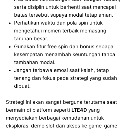
serta disiplin untuk berhenti saat mencapai
batas tersebut supaya modal tetap aman.
Perhatikan waktu dan pola spin untuk
mengetahui momen terbaik memasang
taruhan besar.
Gunakan fitur free spin dan bonus sebagai
kesempatan menambah keuntungan tanpa
tambahan modal.
Jangan terbawa emosi saat kalah, tetap
tenang dan fokus pada strategi yang sudah
dibuat.
Strategi ini akan sangat berguna terutama saat
bermain di platform seperti
LTE4D
yang
menyediakan berbagai kemudahan untuk
eksplorasi demo slot dan akses ke game-game