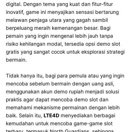
digital. Dengan tema yang kuat dan fitur-fitur
inovatif, game ini menyajikan sensasi bertarung
melawan penjaga utara yang gagah sambil
berpeluang meraih kemenangan besar. Bagi
pemain yang ingin mengenal lebih jauh tanpa
risiko kehilangan modal, tersedia opsi demo slot
gratis yang sangat cocok untuk eksplorasi strategi
bermain.
Tidak hanya itu, bagi para pemula atau yang ingin
mencoba sebelum bermain dengan uang asli,
menggunakan akun demo rupiah menjadi solusi
praktis agar dapat mencoba demo slot dan
memahami mekanisme permainan dengan lebih
baik. Selain itu,
LTE4D
menyediakan berbagai
kemudahan untuk mencoba game-game slot
terbaru, termasuk North Guardians, sehingga