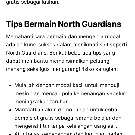
gratis sebagai latihan.
Tips Bermain North Guardians
Memahami cara bermain dan mengelola modal
adalah kunci sukses dalam menikmati slot seperti
North Guardians. Berikut beberapa tips yang
dapat membantu memaksimalkan peluang
menang sekaligus mengurangi risiko kerugian:
Mulailah dengan modal kecil untuk menguji
mesin dan mencari pola kemenangan sebelum
meningkatkan taruhan.
Manfaatkan akun demo rupiah untuk coba
demo slot gratis sebagai sarana belajar dan
mengenal fitur tanpa kehilangan uang asli.
Atur batas kemenangan dan kerugian harian,