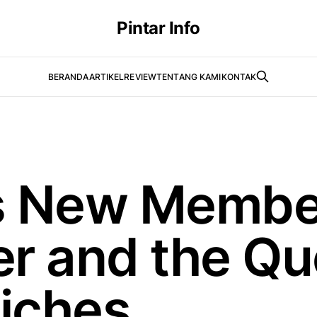
Pintar Info
BERANDA
ARTIKEL
REVIEW
TENTANG KAMI
KONTAK
s New Membe
r and the Qu
iches