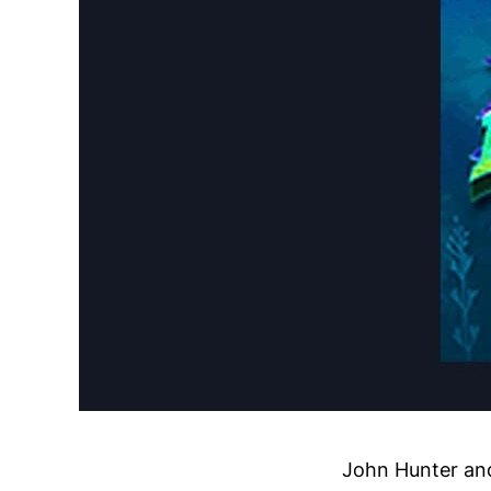
John Hunter and