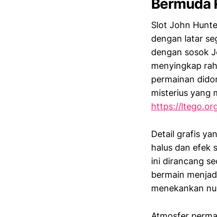
Bermuda 
Slot John Hunt
dengan latar se
dengan sosok J
menyingkap raha
permainan didom
misterius yang
https://ltego.or
Detail grafis y
halus dan efek 
ini dirancang s
bermain menjadi
menekankan nua
Atmosfer perma