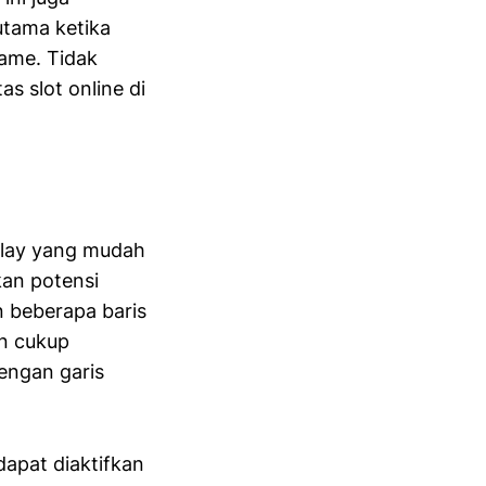
utama ketika
game. Tidak
s slot online di
lay yang mudah
an potensi
 beberapa baris
in cukup
engan garis
dapat diaktifkan