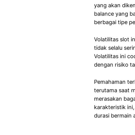
yang akan dikem
balance yang b
berbagai tipe p
Volatilitas slo
tidak selalu ser
Volatilitas ini
dengan risiko t
Pemahaman terha
terutama saat 
merasakan baga
karakteristik i
durasi bermain