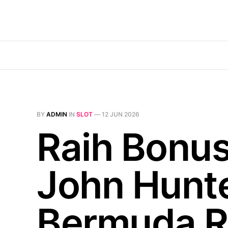
BY
ADMIN
IN
SLOT
—
12 JUN 2026
Raih Bonu
John Hunte
Bermuda R