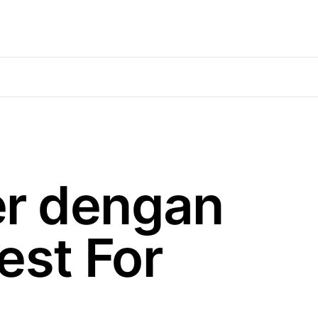
r dengan
est For