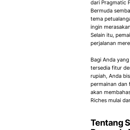
dari Pragmatic 
Bermuda sembari
tema petualanga
ingin merasakan
Selain itu, pe
perjalanan mer
Bagi Anda yang 
tersedia fitur d
rupiah, Anda bi
permainan dan fi
akan membahas 
Riches mulai da
Tentang S