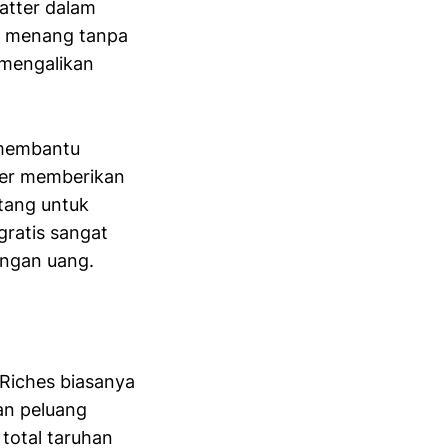
catter dalam
an menang tanpa
k mengalikan
k membantu
ter memberikan
tang untuk
gratis sangat
langan uang.
 Riches biasanya
an peluang
total taruhan