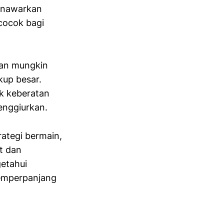
menawarkan
cocok bagi
ngan mungkin
kup besar.
ak keberatan
enggiurkan.
ategi bermain,
t dan
etahui
memperpanjang