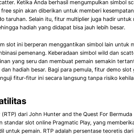
scatter. Ketika Anda berhasil mengumpulkan simbol s
, free spin akan diberikan untuk memberi kesempat
 taruhan. Selain itu, fitur multiplier juga hadir untu
ingga hadiah yang didapat bisa jauh lebih besar.
am slot ini berperan menggantikan simbol lain untu
inasi pemenang. Keberadaan simbol wild dan scat
inan yang seru dan membuat pemain semakin tertan
dan hadiah besar. Bagi para pemula, fitur demo slot 
uji fitur-fitur ini secara langsung tanpa risiko kehi
tilitas
r (RTP) dari John Hunter and the Quest For Bermuda
an standar slot online Pragmatic Play, yang memberik
l untuk pemain. RTP adalah persentase teoretis dari 