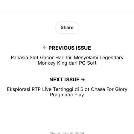
Share
PREVIOUS ISSUE
Rahasia Slot Gacor Hari Ini: Menyelami Legendary
Monkey King dari PG Soft
NEXT ISSUE
Eksplorasi RTP Live Tertinggi di Slot Chase For Glory
Pragmatic Play
Pintar Info © 2026