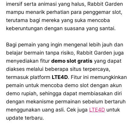
imersif serta animasi yang halus, Rabbit Garden
mampu menarik perhatian para penggemar slot,
terutama bagi mereka yang suka mencoba
keberuntungan dengan suasana yang santai.
Bagi pemain yang ingin mengenal lebih jauh dan
belajar bermain tanpa risiko, Rabbit Garden juga
menyediakan fitur
demo slot gratis
yang dapat
diakses melalui beberapa situs terpercaya,
termasuk platform
LTE4D
. Fitur ini memungkinkan
pemain untuk mencoba demo slot dengan akun
demo rupiah, sehingga dapat membiasakan diri
dengan mekanisme permainan sebelum bertaruh
menggunakan uang asli. Cek juga
LTE4D
untuk
update terbaru.