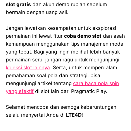
slot gratis
dan akun demo rupiah sebelum
bermain dengan uang asli.
Jangan lewatkan kesempatan untuk eksplorasi
permainan ini lewat fitur
coba demo slot
dan asah
kemampuan menggunakan tips manajemen modal
yang tepat. Bagi yang ingin melihat lebih banyak
permainan seru, jangan ragu untuk mengunjungi
koleksi slot lainnya
. Serta, untuk memperdalam
pemahaman soal pola dan strategi, bisa
mengunjungi artikel tentang
cara baca pola spin
yang efektif
di slot lain dari Pragmatic Play.
Selamat mencoba dan semoga keberuntungan
selalu menyertai Anda di
LTE4D
!