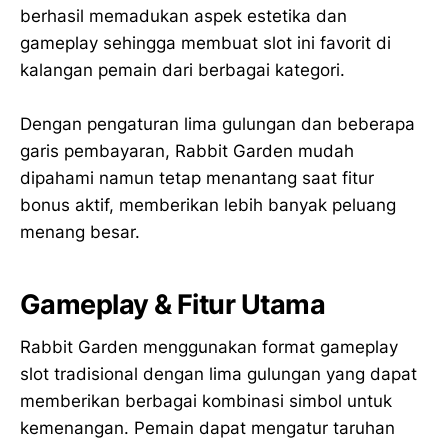
berhasil memadukan aspek estetika dan
gameplay sehingga membuat slot ini favorit di
kalangan pemain dari berbagai kategori.
Dengan pengaturan lima gulungan dan beberapa
garis pembayaran, Rabbit Garden mudah
dipahami namun tetap menantang saat fitur
bonus aktif, memberikan lebih banyak peluang
menang besar.
Gameplay & Fitur Utama
Rabbit Garden menggunakan format gameplay
slot tradisional dengan lima gulungan yang dapat
memberikan berbagai kombinasi simbol untuk
kemenangan. Pemain dapat mengatur taruhan