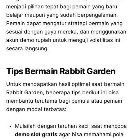
menjadi pilihan tepat bagi pemain yang baru
belajar maupun yang sudah berpengalaman.
Pemain dapat mengatur strategi bermain yang
sesuai dengan gaya mereka, dan menggunakan
akun demo rupiah untuk menguji volatilitas ini
secara langsung.
Tips Bermain Rabbit Garden
Untuk mendapatkan hasil optimal saat bermain
Rabbit Garden, beberapa tips berikut ini bisa
membantu terutama bagi pemula atau pemain
dengan modal terbatas:
Mulailah dengan taruhan kecil saat mencoba
demo slot gratis
agar bisa memahami pola