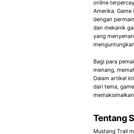
online terperc
Amerika. Game i
dengan permaina
dan mekanik ga
yang menyenang
menguntungkan
Bagi para pema
menang, memaham
Dalam artikel i
dari tema, game
memaksimalkan h
Tentang S
Mustang Trail 