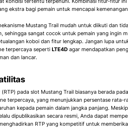
 kondisi tertentu terpenuhi. Kombinasi fitur-fitur i
uang ekstra bagi pemain untuk mencapai kemenangan
kanisme Mustang Trail mudah untuk diikuti dan tid
 sehingga sangat cocok untuk pemain yang ingin m
ualangan koboi dan fitur lengkap. Jangan lupa untuk
line terpercaya seperti
LTE4D
agar mendapatkan pen
man dan lancar.
tilitas
r (RTP) pada slot Mustang Trail biasanya berada pada
line terpercaya, yang menunjukkan persentase rata-r
aruhan kepada pemain dalam jangka panjang. Meski
selalu dipublikasikan secara resmi, Anda dapat memp
 menghadirkan RTP yang kompetitif untuk memberika