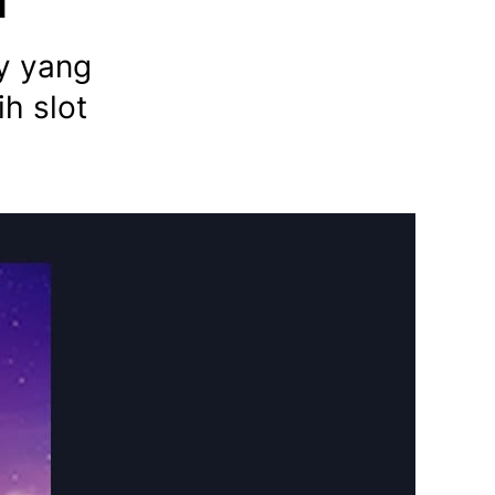
ay yang
h slot