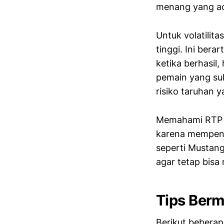
menang yang ad
Untuk volatilita
tinggi. Ini ber
ketika berhasil,
pemain yang su
risiko taruhan y
Memahami RTP da
karena mempenga
seperti Mustang
agar tetap bisa
Tips Berm
Berikut beberap