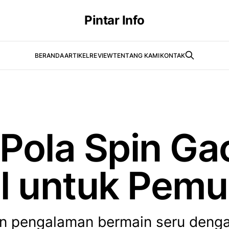
Pintar Info
BERANDA
ARTIKEL
REVIEW
TENTANG KAMI
KONTAK
Pola Spin Gac
l untuk Pemu
an pengalaman bermain seru deng