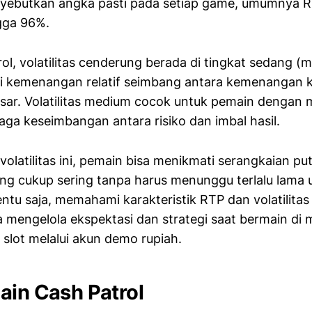
nyebutkan angka pasti pada setiap game, umumnya RT
gga 96%.
ol, volatilitas cenderung berada di tingkat sedang (
si kemenangan relatif seimbang antara kemenangan k
ar. Volatilitas medium cocok untuk pemain dengan 
aga keseimbangan antara risiko dan imbal hasil.
volatilitas ini, pemain bisa menikmati serangkaian p
g cukup sering tanpa harus menunggu terlalu lama
entu saja, memahami karakteristik RTP dan volatilitas
engelola ekspektasi dan strategi saat bermain di m
slot melalui akun demo rupiah.
ain Cash Patrol