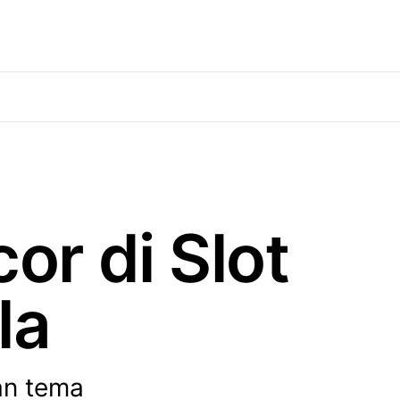
or di Slot
la
an tema