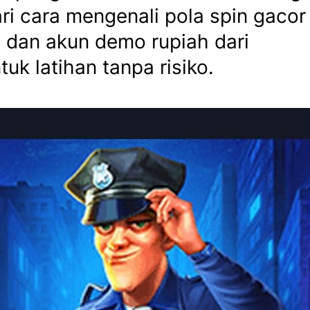
ari cara mengenali pola spin gacor
 dan akun demo rupiah dari
k latihan tanpa risiko.