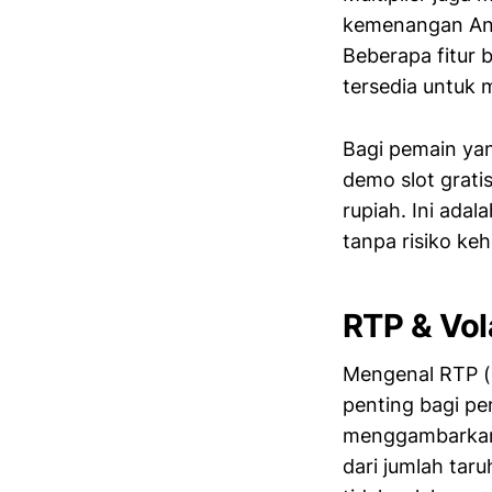
kemenangan Anda
Beberapa fitur 
tersedia untuk 
Bagi pemain yan
demo slot grati
rupiah. Ini ada
tanpa risiko keh
RTP & Vola
Mengenal RTP (Re
penting bagi pe
menggambarkan 
dari jumlah tar