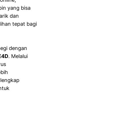
in yang bisa
arik dan
ihan tepat bagi
tegi dengan
E4D
. Melalui
rus
ebih
 lengkap
ntuk