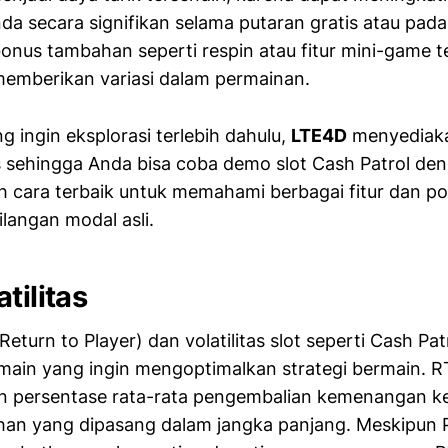
 secara signifikan selama putaran gratis atau pada
bonus tambahan seperti respin atau fitur mini-game 
memberikan variasi dalam permainan.
g ingin eksplorasi terlebih dahulu,
LTE4D
menyediakan
s sehingga Anda bisa coba demo slot Cash Patrol d
lah cara terbaik untuk memahami berbagai fitur dan po
ilangan modal asli.
tilitas
turn to Player) dan volatilitas slot seperti Cash Pat
main yang ingin mengoptimalkan strategi bermain. 
persentase rata-rata pengembalian kemenangan k
uhan yang dipasang dalam jangka panjang. Meskipun 