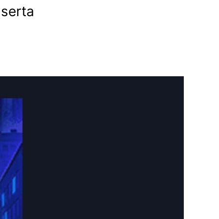
 serta