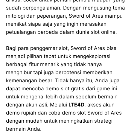
sudah berpengalaman. Dengan mengusung tema
mitologi dan peperangan, Sword of Ares mampu
memikat siapa saja yang ingin merasakan
petualangan berbeda dalam dunia slot online.
Bagi para penggemar slot, Sword of Ares bisa
menjadi pilihan tepat untuk mengeksplorasi
berbagai fitur menarik yang tidak hanya
menghibur tapi juga berpotensi memberikan
kemenangan besar. Tidak hanya itu, Anda juga
dapat mencoba demo slot gratis dari game ini
untuk mengenal lebih dalam sebelum bermain
dengan akun asli. Melalui
LTE4D
, akses akun
demo rupiah dan coba demo slot Sword of Ares
dengan mudah untuk meningkatkan strategi
bermain Anda.