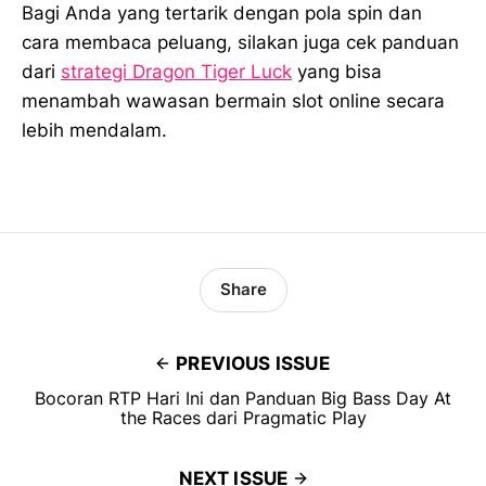
Bagi Anda yang tertarik dengan pola spin dan
cara membaca peluang, silakan juga cek panduan
dari
strategi Dragon Tiger Luck
yang bisa
menambah wawasan bermain slot online secara
lebih mendalam.
Share
PREVIOUS ISSUE
Bocoran RTP Hari Ini dan Panduan Big Bass Day At
the Races dari Pragmatic Play
NEXT ISSUE