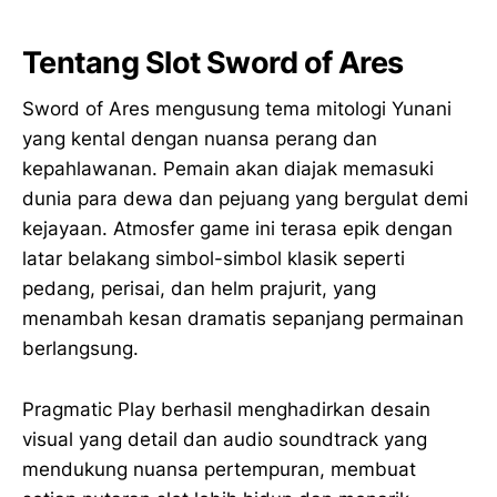
Tentang Slot Sword of Ares
Sword of Ares mengusung tema mitologi Yunani
yang kental dengan nuansa perang dan
kepahlawanan. Pemain akan diajak memasuki
dunia para dewa dan pejuang yang bergulat demi
kejayaan. Atmosfer game ini terasa epik dengan
latar belakang simbol-simbol klasik seperti
pedang, perisai, dan helm prajurit, yang
menambah kesan dramatis sepanjang permainan
berlangsung.
Pragmatic Play berhasil menghadirkan desain
visual yang detail dan audio soundtrack yang
mendukung nuansa pertempuran, membuat