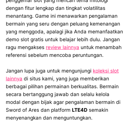
penggemar slot yang mencari tema mitologi
dengan fitur lengkap dan tingkat volatilitas
menantang. Game ini menawarkan pengalaman
bermain yang seru dengan peluang kemenangan
yang menggoda, apalagi jika Anda memanfaatkan
demo slot gratis untuk belajar lebih dulu. Jangan
ragu mengakses
review lainnya
untuk menambah
referensi sebelum mencoba peruntungan.
Jangan lupa juga untuk mengunjungi
koleksi slot
lainnya
di situs kami, yang juga memberikan
berbagai pilihan permainan berkualitas. Bermain
secara bertanggung jawab dan selalu kelola
modal dengan bijak agar pengalaman bermain di
Sword of Ares dan platform
LTE4D
semakin
menyenangkan dan menguntungkan.