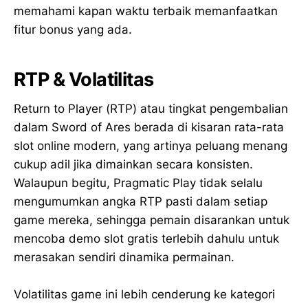
memahami kapan waktu terbaik memanfaatkan
fitur bonus yang ada.
RTP & Volatilitas
Return to Player (RTP) atau tingkat pengembalian
dalam Sword of Ares berada di kisaran rata-rata
slot online modern, yang artinya peluang menang
cukup adil jika dimainkan secara konsisten.
Walaupun begitu, Pragmatic Play tidak selalu
mengumumkan angka RTP pasti dalam setiap
game mereka, sehingga pemain disarankan untuk
mencoba demo slot gratis terlebih dahulu untuk
merasakan sendiri dinamika permainan.
Volatilitas game ini lebih cenderung ke kategori