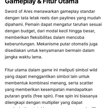
Gameplay & Fitur Utama
Sword of Ares menawarkan gameplay standar
dengan tata letak reels dan paylines yang mudah
dipahami. Pemain dapat mengatur taruhan sesuai
dengan budget, dari modal kecil hingga besar,
memberikan fleksibilitas dalam mencoba
keberuntungan. Mekanisme putar otomatis juga
disediakan untuk kenyamanan bermain dalam
jangka waktu lama.
Fitur utama dalam game ini meliputi simbol wild
yang dapat menggantikan simbol lain untuk
membentuk kombinasi menang, serta scatter
yang memberikan kesempatan mendapatkan
putaran gratis (free spin). Free spin ini biasanya
dilengkapi dengan multiplier yang dapat