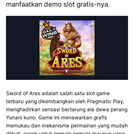
manfaatkan demo slot gratis-nya.
Sword of Ares adalah salah satu slot game
terbaru yang dikembangkan oleh Pragmatic Play,
menghadirkan sensasi bertarung ala dewa perang
Yunani kuno. Game ini menawarkan grafis
memukau dan mekanisme permainan yang mudah
diikuti, cocok untuk pemain pemula maupun yang