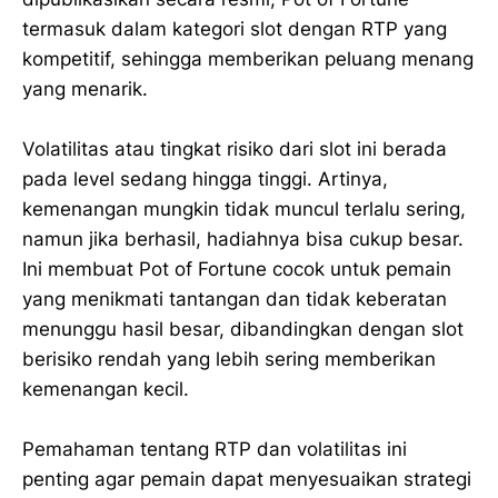
termasuk dalam kategori slot dengan RTP yang
kompetitif, sehingga memberikan peluang menang
yang menarik.
Volatilitas atau tingkat risiko dari slot ini berada
pada level sedang hingga tinggi. Artinya,
kemenangan mungkin tidak muncul terlalu sering,
namun jika berhasil, hadiahnya bisa cukup besar.
Ini membuat Pot of Fortune cocok untuk pemain
yang menikmati tantangan dan tidak keberatan
menunggu hasil besar, dibandingkan dengan slot
berisiko rendah yang lebih sering memberikan
kemenangan kecil.
Pemahaman tentang RTP dan volatilitas ini
penting agar pemain dapat menyesuaikan strategi