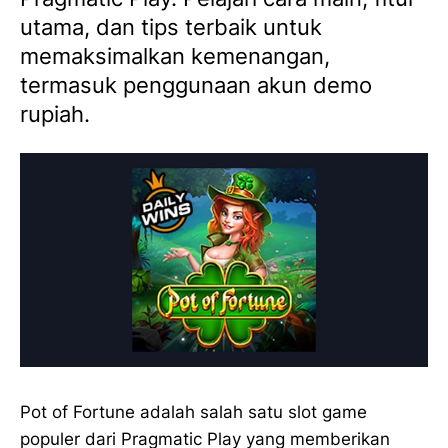
utama, dan tips terbaik untuk
memaksimalkan kemenangan,
termasuk penggunaan akun demo
rupiah.
Pot of Fortune adalah salah satu slot game
populer dari Pragmatic Play yang memberikan