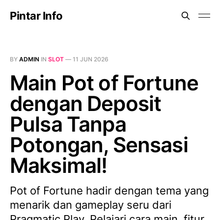
Pintar Info
BY
ADMIN
IN
SLOT
—
11 JUN 2026
Main Pot of Fortune
dengan Deposit
Pulsa Tanpa
Potongan, Sensasi
Maksimal!
Pot of Fortune hadir dengan tema yang
menarik dan gameplay seru dari
Pragmatic Play. Pelajari cara main, fitur