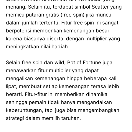
menang. Selain itu, terdapat simbol Scatter yang
memicu putaran gratis (free spin) jika muncul
dalam jumlah tertentu. Fitur free spin ini sangat
berpotensi memberikan kemenangan besar
karena biasanya disertai dengan multiplier yang
meningkatkan nilai hadiah.
Selain free spin dan wild, Pot of Fortune juga
menawarkan fitur multiplier yang dapat
mengalikan kemenangan hingga beberapa kali
lipat, membuat setiap kemenangan terasa lebih
berarti. Fitur-fitur ini memberikan dinamika
sehingga pemain tidak hanya mengandalkan
keberuntungan, tapi juga bisa mengembangkan
strategi dalam memilih taruhan.