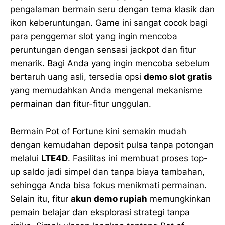
pengalaman bermain seru dengan tema klasik dan
ikon keberuntungan. Game ini sangat cocok bagi
para penggemar slot yang ingin mencoba
peruntungan dengan sensasi jackpot dan fitur
menarik. Bagi Anda yang ingin mencoba sebelum
bertaruh uang asli, tersedia opsi
demo slot gratis
yang memudahkan Anda mengenal mekanisme
permainan dan fitur-fitur unggulan.
Bermain Pot of Fortune kini semakin mudah
dengan kemudahan deposit pulsa tanpa potongan
melalui
LTE4D
. Fasilitas ini membuat proses top-
up saldo jadi simpel dan tanpa biaya tambahan,
sehingga Anda bisa fokus menikmati permainan.
Selain itu, fitur
akun demo rupiah
memungkinkan
pemain belajar dan eksplorasi strategi tanpa