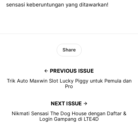
sensasi keberuntungan yang ditawarkan!
Share
PREVIOUS ISSUE
Trik Auto Maxwin Slot Lucky Piggy untuk Pemula dan
Pro
NEXT ISSUE
Nikmati Sensasi The Dog House dengan Daftar &
Login Gampang di LTE4D