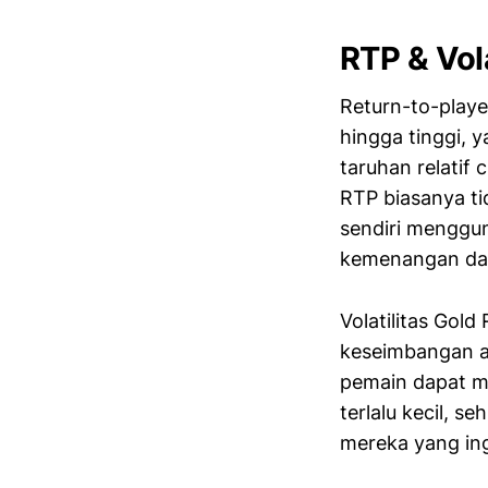
RTP & Vola
Return-to-play
hingga tinggi, 
taruhan relatif
RTP biasanya ti
sendiri menggu
kemenangan dal
Volatilitas Gol
keseimbangan an
pemain dapat m
terlalu kecil, s
mereka yang ing