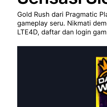
Gold Rush dari Pragmatic P
gameplay seru. Nikmati demo
LTE4D, daftar dan login ga