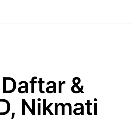
Daftar &
, Nikmati