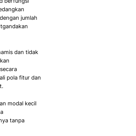
d berfungsi
sedangkan
 dengan jumlah
ipatgandakan
namis dan tidak
rkan
 secara
i pola fitur dan
t.
an modal kecil
sa
rnya tanpa