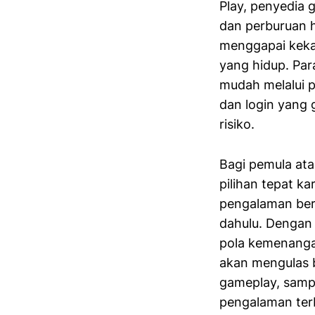
Play, penyedia
dan perburuan 
menggapai keka
yang hidup. Par
mudah melalui p
dan login yang 
risiko.
Bagi pemula ata
pilihan tepat 
pengalaman berm
dahulu. Dengan 
pola kemenangan
akan mengulas b
gameplay, samp
pengalaman ter