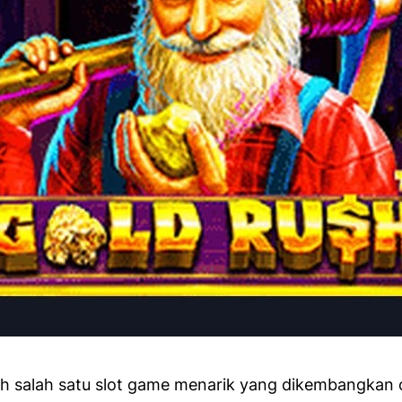
h salah satu slot game menarik yang dikembangkan 