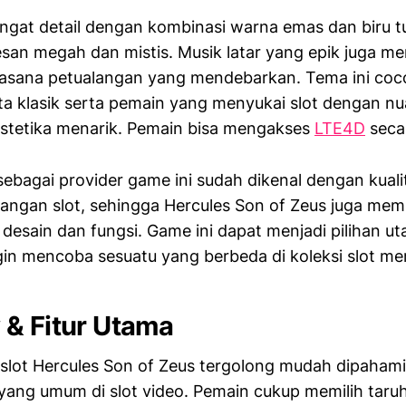
 sangat detail dengan kombinasi warna emas dan biru 
san megah dan mistis. Musik latar yang epik juga m
asana petualangan yang mendebarkan. Tema ini coco
a klasik serta pemain yang menyukai slot dengan nu
estetika menarik. Pemain bisa mengakses
LTE4D
seca
sebagai provider game ini sudah dikenal dengan kuali
ngan slot, sehingga Hercules Son of Zeus juga me
l desain dan fungsi. Game ini dapat menjadi pilihan u
in mencoba sesuatu yang berbeda di koleksi slot me
& Fitur Utama
slot Hercules Son of Zeus tergolong mudah dipaham
yang umum di slot video. Pemain cukup memilih taru