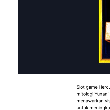
Slot game Hercu
mitologi Yunan
menawarkan visu
untuk meningkat