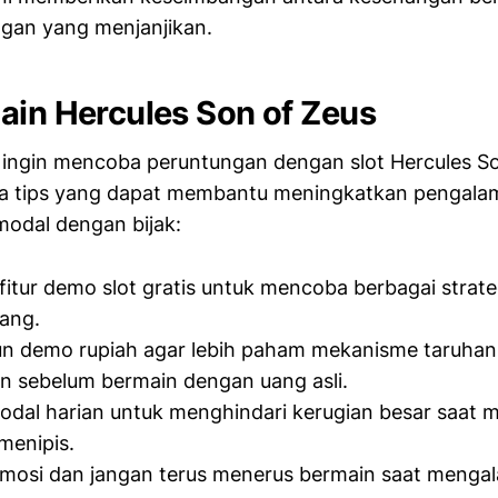
ngan yang menjanjikan.
ain Hercules Son of Zeus
 ingin mencoba peruntungan dengan slot Hercules So
pa tips yang dapat membantu meningkatkan pengala
odal dengan bijak:
itur demo slot gratis untuk mencoba berbagai strateg
ang.
n demo rupiah agar lebih paham mekanisme taruhan
n sebelum bermain dengan uang asli.
odal harian untuk menghindari kerugian besar saat 
menipis.
emosi dan jangan terus menerus bermain saat menga