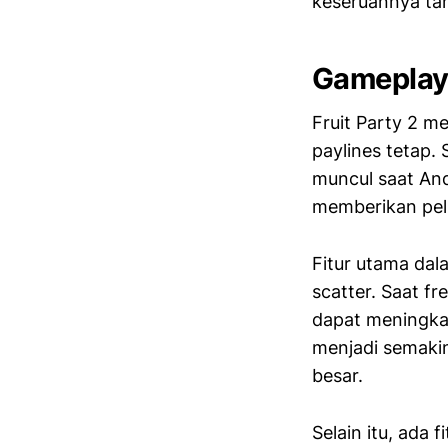
keseruannya ta
Gameplay 
Fruit Party 2 m
paylines tetap.
muncul saat An
memberikan pel
Fitur utama dala
scatter. Saat f
dapat meningkat
menjadi semakin
besar.
Selain itu, ada