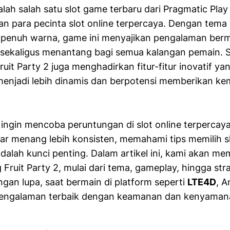
dalah salah satu slot game terbaru dari Pragmatic Pla
an para pecinta slot online terpercaya. Dengan tem
 penuh warna, game ini menyajikan pengalaman ber
ekaligus menantang bagi semua kalangan pemain. Se
ruit Party 2 juga menghadirkan fitur-fitur inovatif 
 menjadi lebih dinamis dan berpotensi memberikan k
ingin mencoba peruntungan di slot online terpercaya
ar menang lebih konsisten, memahami tips memilih s
adalah kunci penting. Dalam artikel ini, kami akan m
 Fruit Party 2, mulai dari tema, gameplay, hingga str
ngan lupa, saat bermain di platform seperti
LTE4D
, A
engalaman terbaik dengan keamanan dan kenyaman