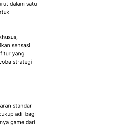
rut dalam satu
ntuk
khusus,
ikan sensasi
fitur yang
coba strategi
saran standar
cukup adil bagi
anya game dari