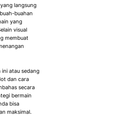
y yang langsung
a buah-buahan
main yang
lain visual
yang membuat
emenangan
 ini atau sedang
lot dan cara
embahas secara
ategi bermain
nda bisa
an maksimal.