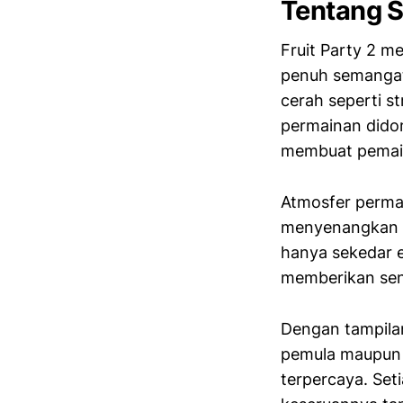
Tentang Sl
Fruit Party 2 
penuh semangat
cerah seperti s
permainan didom
membuat pemain
Atmosfer permai
menyenangkan s
hanya sekedar e
memberikan sens
Dengan tampilan
pemula maupun p
terpercaya. Set