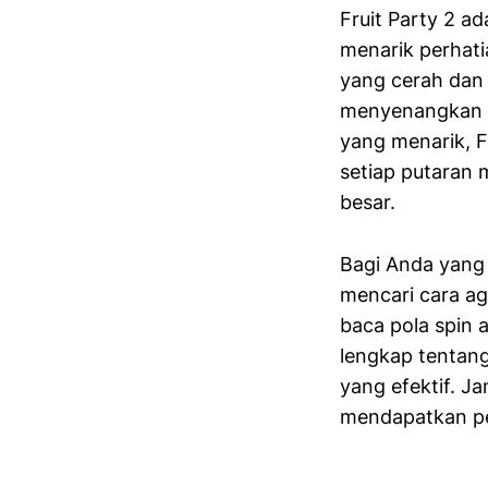
Fruit Party 2 a
menarik perhati
yang cerah dan
menyenangkan s
yang menarik, F
setiap putaran
besar.
Bagi Anda yang 
mencari cara ag
baca pola spin 
lengkap tentang
yang efektif. Ja
mendapatkan p