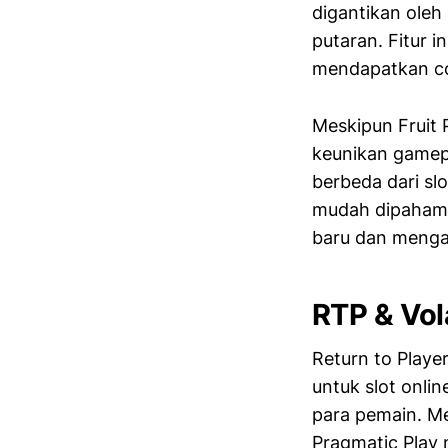
digantikan ole
putaran. Fitur 
mendapatkan c
Meskipun Fruit 
keunikan gamepl
berbeda dari sl
mudah dipahami,
baru dan menga
RTP & Vola
Return to Playe
untuk slot onli
para pemain. Me
Pragmatic Play 