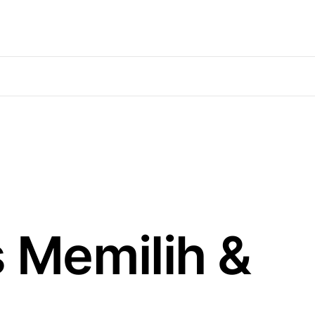
e
 Memilih &