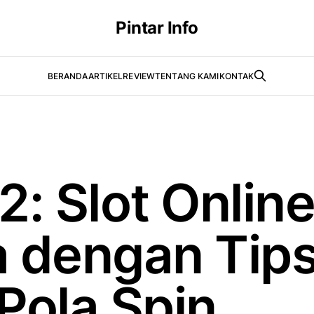
Pintar Info
BERANDA
ARTIKEL
REVIEW
TENTANG KAMI
KONTAK
 2: Slot Onlin
 dengan Tips
Pola Spin