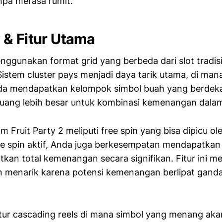
npa merasa rumit.
& Fitur Utama
enggunakan format grid yang berbeda dari slot tradi
 Sistem cluster pays menjadi daya tarik utama, di m
da mendapatkan kelompok simbol buah yang berdekat
uang lebih besar untuk kombinasi kemenangan dalam
m Fruit Party 2 meliputi free spin yang bisa dipicu ol
ree spin aktif, Anda juga berkesempatan mendapatkan 
kan total kemenangan secara signifikan. Fitur ini 
 menarik karena potensi kemenangan berlipat ganda
 fitur cascading reels di mana simbol yang menang aka