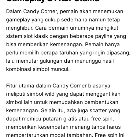
Dalam Candy Corner, pemain akan menemukan
gameplay yang cukup sederhana namun tetap
menghibur. Cara bermain umumnya mengikuti
sistem slot klasik dengan beberapa payline yang
bisa memberikan kemenangan. Pemain hanya
perlu memilih berapa taruhan yang ingin dipasang,
lalu memutar gulungan dan menunggu hasil
kombinasi simbol muncul.
Fitur utama dalam Candy Corner biasanya
meliputi simbol wild yang dapat menggantikan
simbol lain untuk memudahkan pembentukan
kemenangan. Selain itu, ada juga scatter yang
dapat memicu putaran gratis atau free spin,
memberikan kesempatan menang tanpa harus
mempertaruhkan modal tambahan. Free spin ini