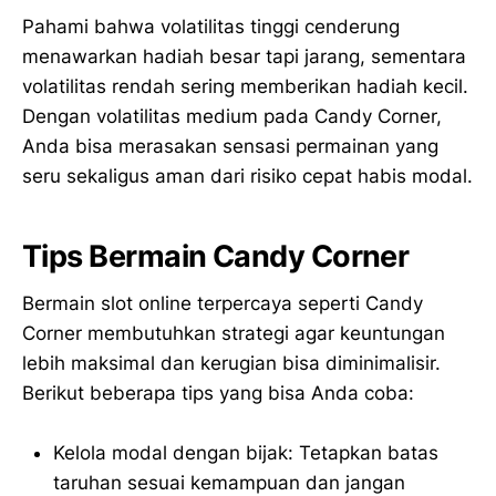
Pahami bahwa volatilitas tinggi cenderung
menawarkan hadiah besar tapi jarang, sementara
volatilitas rendah sering memberikan hadiah kecil.
Dengan volatilitas medium pada Candy Corner,
Anda bisa merasakan sensasi permainan yang
seru sekaligus aman dari risiko cepat habis modal.
Tips Bermain Candy Corner
Bermain slot online terpercaya seperti Candy
Corner membutuhkan strategi agar keuntungan
lebih maksimal dan kerugian bisa diminimalisir.
Berikut beberapa tips yang bisa Anda coba:
Kelola modal dengan bijak: Tetapkan batas
taruhan sesuai kemampuan dan jangan