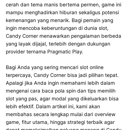
cerah dan tema manis bertema permen, game ini
mampu menghadirkan hiburan sekaligus potensi
kemenangan yang menarik. Bagi pemain yang
ingin mencoba keberuntungan di dunia slot,
Candy Corner menawarkan pengalaman berbeda
yang layak dijajal, terlebih dengan dukungan
provider ternama Pragmatic Play.
Bagi Anda yang sering mencari slot online
terpercaya, Candy Corner bisa jadi pilihan tepat.
Apalagi jika Anda ingin memahami lebih dalam
mengenai cara baca pola spin dan tips memilih
slot yang pas, agar modal yang dikeluarkan bisa
lebih efektif. Dalam artikel ini, kami akan
membahas secara lengkap mulai dari overview
game, fitur utama, hingga strategi terbaik agar