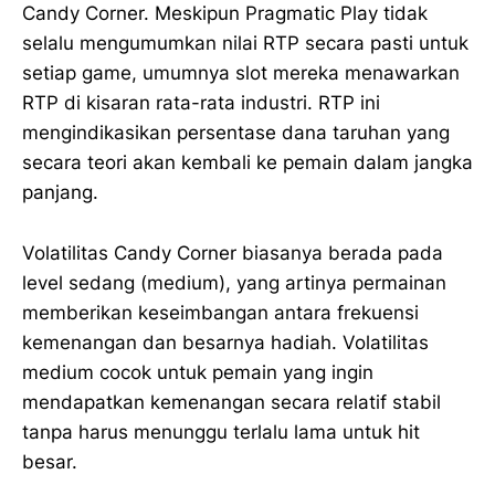
Candy Corner. Meskipun Pragmatic Play tidak
selalu mengumumkan nilai RTP secara pasti untuk
setiap game, umumnya slot mereka menawarkan
RTP di kisaran rata-rata industri. RTP ini
mengindikasikan persentase dana taruhan yang
secara teori akan kembali ke pemain dalam jangka
panjang.
Volatilitas Candy Corner biasanya berada pada
level sedang (medium), yang artinya permainan
memberikan keseimbangan antara frekuensi
kemenangan dan besarnya hadiah. Volatilitas
medium cocok untuk pemain yang ingin
mendapatkan kemenangan secara relatif stabil
tanpa harus menunggu terlalu lama untuk hit
besar.