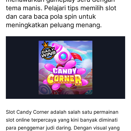
tema manis. Pelajari tips memilih slot
dan cara baca pola spin untuk
meningkatkan peluang menang.
Slot Candy Corner adalah salah satu permainan
slot online terpercaya yang kini banyak diminati
para penggemar judi daring. Dengan visual yang