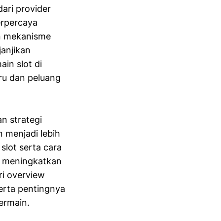
ari provider
erpercaya
n mekanisme
anjikan
in slot di
ru dan peluang
n strategi
 menjadi lebih
slot serta cara
n meningkatkan
ri overview
erta pentingnya
ermain.