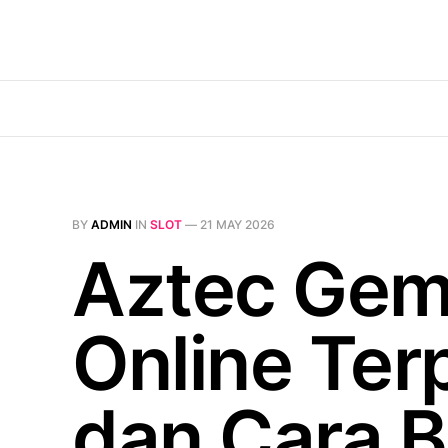
BY
ADMIN
IN
SLOT
—
21 MAY 2026
Aztec Gem
Online Ter
dan Cara B