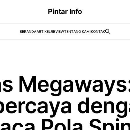
Pintar Info
BERANDA
ARTIKEL
REVIEW
TENTANG KAMI
KONTAK
s Megaways:
percaya deng
aca Pola Spi