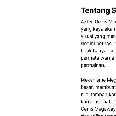
Tentang 
Aztec Gems Me
yang kaya akan 
visual yang me
slot ini berhas
tidak hanya men
permata warna-
permainan.
Mekanisme Mega
besar, membuat 
nilai tambah ka
konvensional. D
Gems Megaways