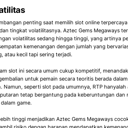
tilitas
imbangan penting saat memilih slot online terpercaya
 dan tingkat volatilitasnya. Aztec Gems Megaways t
ngan volatilitas sedang hingga tinggi, yang artinya p
sempatan kemenangan dengan jumlah yang bervari
, atau kecil tapi sering terjadi.
lam slot ini secara umum cukup kompetitif, menand
embalian untuk pemain secara teoritis berada dalam
 Namun, seperti slot pada umumnya, RTP hanyalah a
ap putaran tetap bergantung pada keberuntungan dan
i dalam game.
g lebih tinggi menjadikan Aztec Gems Megaways coco
ambil risiko dengan harapan mendapatkan kemenan